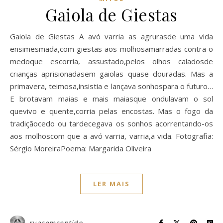
Gaiola de Giestas
Gaiola de Giestas A avó varria as agrurasde uma vida
ensimesmada,com giestas aos molhosamarradas contra o
medoque escorria, assustado,pelos olhos caladosde
crianças aprisionadasem gaiolas quase douradas. Mas a
primavera, teimosa,insistia e lançava sonhospara o futuro…
E brotavam maias e mais maiasque ondulavam o sol
quevivo e quente,corria pelas encostas. Mas o fogo da
tradiçãocedo ou tardecegava os sonhos acorrentando-os
aos molhoscom que a avó varria, varria,a vida. Fotografia:
Sérgio MoreiraPoema: Margarida Oliveira
LER MAIS
ruasemsentido