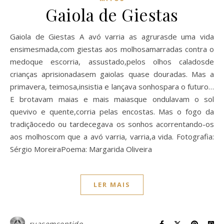
Gaiola de Giestas
Gaiola de Giestas A avó varria as agrurasde uma vida
ensimesmada,com giestas aos molhosamarradas contra o
medoque escorria, assustado,pelos olhos caladosde
crianças aprisionadasem gaiolas quase douradas. Mas a
primavera, teimosa,insistia e lançava sonhospara o futuro…
E brotavam maias e mais maiasque ondulavam o sol
quevivo e quente,corria pelas encostas. Mas o fogo da
tradiçãocedo ou tardecegava os sonhos acorrentando-os
aos molhoscom que a avó varria, varria,a vida. Fotografia:
Sérgio MoreiraPoema: Margarida Oliveira
LER MAIS
ruasemsentido