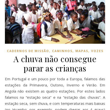
,
,
,
CADERNOS DE MISSÃO
CAMINHOS
MAPAS
VOZES
A chuva não consegue
parar as crianças
Em Portugal e um pouco por toda a Europa, falamos das
estações da Primavera, Outono, Inverno e Verão. Em
Angola não existem as quatro estações. Por estes lados
falamos na “estação seca” e na “estação das chuvas”. A
estação seca, sem chuva, e com temperaturas mais baixas
(no Huambo, por exemplo, podem chegar aos 4 graus)