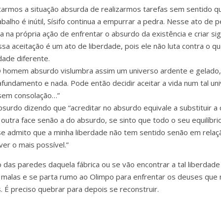
tarmos a situação absurda de realizarmos tarefas sem sentido que
ho é inútil, Sísifo continua a empurrar a pedra. Nesse ato de pe
 na própria ação de enfrentar o absurdo da existência e criar sign
Essa aceitação é um ato de liberdade, pois ele não luta contra o
dade diferente.
O homem absurdo vislumbra assim um universo ardente e gelado, 
undamento e nada. Pode então decidir aceitar a vida num tal unive
 sem consolação…”
surdo dizendo que “acreditar no absurdo equivale a substituir a
outra face senão a do absurdo, se sinto que todo o seu equilíbr
e admito que a minha liberdade não tem sentido senão em relaçã
ver o mais possível.”
o das paredes daquela fábrica ou se vão encontrar a tal liberdad
 malas e se parta rumo ao Olimpo para enfrentar os deuses que
É preciso quebrar para depois se reconstruir.