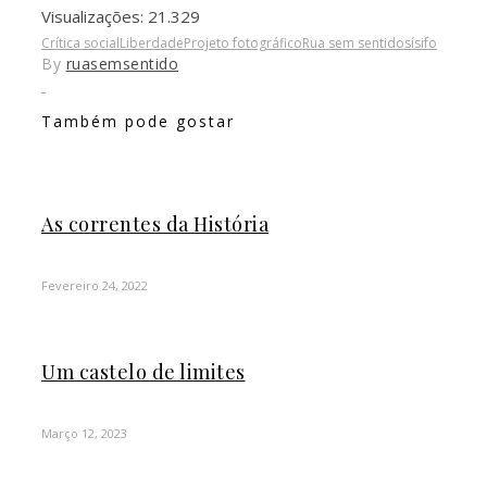
Visualizações:
21.329
Crítica social
Liberdade
Projeto fotográfico
Rua sem sentido
sísifo
By
ruasemsentido
Também pode gostar
As correntes da História
Fevereiro 24, 2022
Um castelo de limites
Março 12, 2023