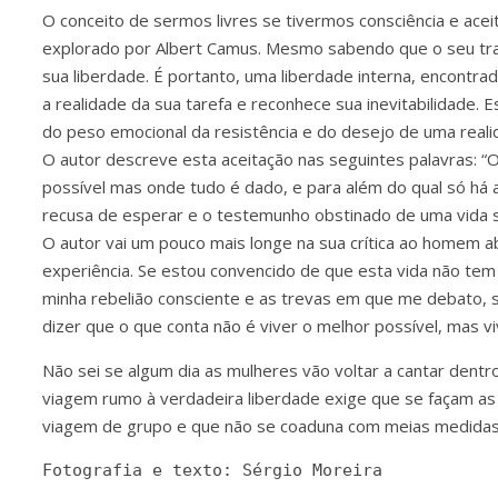
O conceito de sermos livres se tivermos consciência e acei
explorado por Albert Camus. Mesmo sabendo que o seu trabal
sua liberdade. É portanto, uma liberdade interna, encontrada
a realidade da sua tarefa e reconhece sua inevitabilidade. 
do peso emocional da resistência e do desejo de uma reali
O autor descreve esta aceitação nas seguintes palavras: “
possível mas onde tudo é dado, e para além do qual só há af
recusa de esperar e o testemunho obstinado de uma vida
O autor vai um pouco mais longe na sua crítica ao homem ab
experiência. Se estou convencido de que esta vida não tem 
minha rebelião consciente e as trevas em que me debato, s
dizer que o que conta não é viver o melhor possível, mas vi
Não sei se algum dia as mulheres vão voltar a cantar dentr
viagem rumo à verdadeira liberdade exige que se façam as
viagem de grupo e que não se coaduna com meias medidas. 
Fotografia e texto: Sérgio Moreira