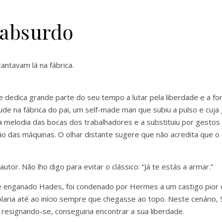
 absurdo
antavam lá na fábrica.
dedica grande parte do seu tempo a lutar pela liberdade e a fo
ude na fábrica do pai, um self-made man que subiu a pulso e cuja
 a melodia das bocas dos trabalhadores e a substituiu por gest
das máquinas. O olhar distante sugere que não acredita que o c
. Não lho digo para evitar o clássico: “Já te estás a armar.”
s e enganado Hades, foi condenado por Hermes a um castigo pior 
ia até ao início sempre que chegasse ao topo. Neste cenário, Sís
 resignando-se, conseguiria encontrar a sua liberdade.