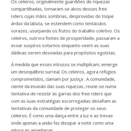
Os celeiros, originalmente guardiões de riquezas
compartilhadas, tornaram-se alvos desses free
riders cujas mãos sombrias, desprovidas do toque
árduo da labuta, se estendem como tentáculos
vorazes, usurpando os frutos do trabalho coletivo. Os
celeiros, outrora fontes de prosperidade, passaram a
ecoar suspiros soturnos enquanto veem as suas
dádivas serem desviadas para propósitos egoístas.
À medida que esses intrusos se multiplicam, emerge
um desequilíbrio surreal. Os celeiros, agora refúgios
comprometidos, clamam por justiça . A comunidade,
ciente da invasão das suas riquezas, reune-se numa
tentativa de resistir às garras dos free riders que
com as suas estratégias escorregadias desafiam as
tentativas da comunidade de proteger os seus
celeiros. É como uma dança entre a luz e as trevas
onde apenas a união faz dissipar a noite como uma
névoa ao amanhecer.