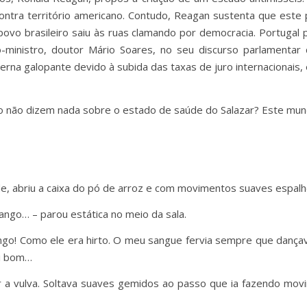
 contra território americano. Contudo, Reagan sustenta que este
povo brasileiro saiu às ruas clamando por democracia. Portugal
o-ministro, doutor Mário Soares, no seu discurso parlament
na galopante devido à subida das taxas de juro internacionais, 
tão não dizem nada sobre o estado de saúde do Salazar? Este mu
de, abriu a caixa do pó de arroz e com movimentos suaves espalh
ngo… – parou estática no meio da sala.
go! Como ele era hirto. O meu sangue fervia sempre que dança
oi bom…
ar a vulva. Soltava suaves gemidos ao passo que ia fazendo m