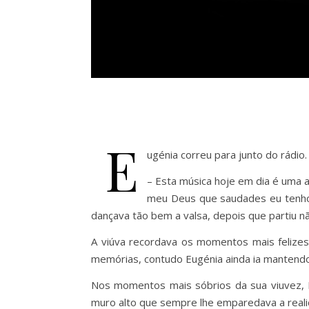
E
ugénia correu para junto do rádi
– Esta música hoje em dia é uma a
meu Deus que saudades eu tenho 
dançava tão bem a valsa, depois que partiu n
A viúva recordava os momentos mais felize
memórias, contudo Eugénia ainda ia mantendo
Nos momentos mais sóbrios da sua viuvez, Eu
muro alto que sempre lhe emparedava a reali