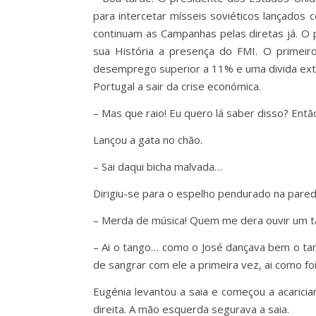
para intercetar mísseis soviéticos lançados
continuam as Campanhas pelas diretas já. O 
sua História a presença do FMI. O primeir
desemprego superior a 11% e uma divida exter
Portugal a sair da crise económica.
– Mas que raio! Eu quero lá saber disso? En
Lançou a gata no chão.
– Sai daqui bicha malvada…
Dirigiu-se para o espelho pendurado na pare
– Merda de música! Quem me dera ouvir um ta
– Ai o tango… como o José dançava bem o tan
de sangrar com ele a primeira vez, ai como f
Eugénia levantou a saia e começou a acarici
direita. A mão esquerda segurava a saia.