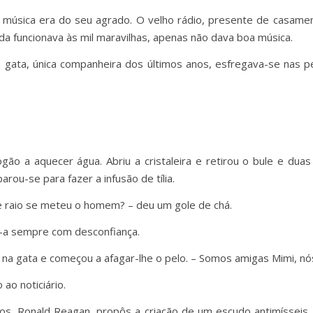
a música era do seu agrado. O velho rádio, presente de casame
da funcionava às mil maravilhas, apenas não dava boa música.
a gata, única companheira dos últimos anos, esfregava-se nas 
ogão a aquecer água. Abriu a cristaleira e retirou o bule e du
rou-se para fazer a infusão de tília.
e raio se meteu o homem? – deu um gole de chá.
a-a sempre com desconfiança.
ou na gata e começou a afagar-lhe o pelo. – Somos amigas Mimi, 
 ao noticiário.
s, Ronald Reagan, propôs a criação de um escudo antimísseis.