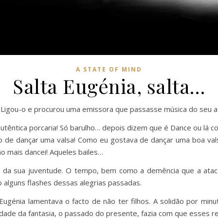
A STATE OF MIND
Salta Eugénia, salta…
o. Ligou-o e procurou uma emissora que passasse música do seu a
utêntica porcaria! Só barulho… depois dizem que é Dance ou lá c
de dançar uma valsa! Como eu gostava de dançar uma boa vals
ão mais dancei! Aqueles bailes…
s da sua juventude. O tempo, bem como a demência que a atac
 alguns flashes dessas alegrias passadas.
génia lamentava o facto de não ter filhos. A solidão por min
dade da fantasia, o passado do presente, fazia com que esses re