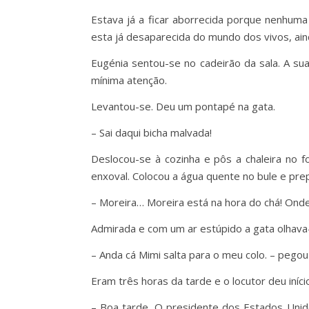
Estava já a ficar aborrecida porque nenhum
esta já desaparecida do mundo dos vivos, ain
Eugénia sentou-se no cadeirão da sala. A su
mínima atenção.
Levantou-se. Deu um pontapé na gata.
– Sai daqui bicha malvada!
Deslocou-se à cozinha e pôs a chaleira no f
enxoval. Colocou a água quente no bule e prepa
– Moreira… Moreira está na hora do chá! Ond
Admirada e com um ar estúpido a gata olhav
– Anda cá Mimi salta para o meu colo. – peg
Eram três horas da tarde e o locutor deu início
– Boa tarde. O presidente dos Estados Unido