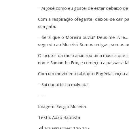
– Ai José como eu gostei de estar debaixo de
Com a respiração ofegante, deixou-se cair p
sua gata:
– Será que o Moreira ouviu? Deus me livre… 
segredo ao Moreira! Somos amigas, somos 
O locutor da rádio anunciou uma música que 
nome Samantha Fox, e começou a passar a fai
Com um movimento abrupto Eugénia lançou a g
– Sai daqui bicha malvada!
—-
Imagem: Sérgio Moreira
Texto: Adão Baptista
Visualizações:
126.247