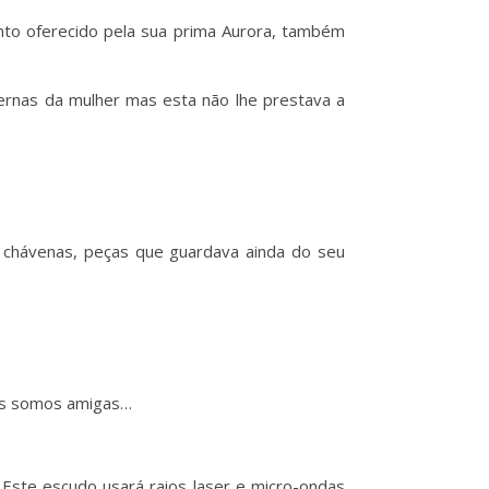
nto oferecido pela sua prima Aurora, também
pernas da mulher mas esta não lhe prestava a
as chávenas, peças que guardava ainda do seu
nós somos amigas…
 Este escudo usará raios laser e micro-ondas