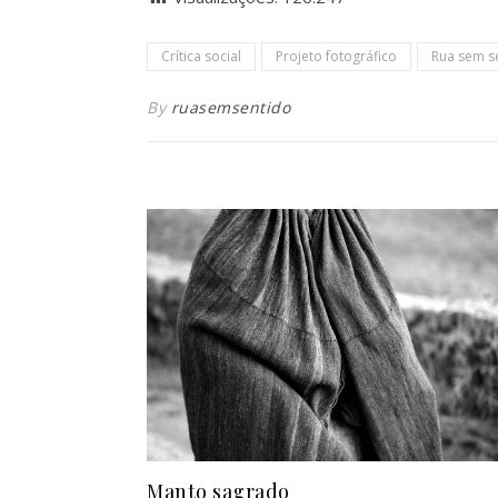
Crítica social
Projeto fotográfico
Rua sem s
By
ruasemsentido
Manto sagrado